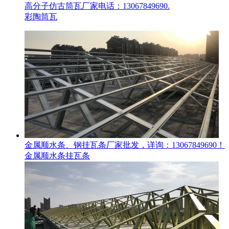
高分子仿古筒瓦厂家电话：13067849690.
彩陶筒瓦
金属顺水条、钢挂瓦条厂家批发，详询：13067849690！
金属顺水条挂瓦条