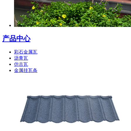
产品中心
彩石金属瓦
沥青瓦
仿古瓦
金属挂瓦条