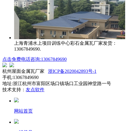
上海青浦水上项目训练中心
彩石金属瓦厂家发货：
13067849690.
点击免费电话咨询:13067849690
杭州屋面金属瓦厂家
浙ICP备2020042893号-1
手机:13067849690
地址:浙江杭州市富阳区场口镇场口工业园神堂路一号
技术支持：
友点软件
网站首页