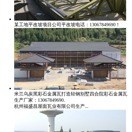
某工地平改坡项目
公司平改坡电话：13067849690！
米兰乌炭黑彩石金属瓦打造轻钢别墅四合院
彩石金属瓦
生产厂家：13067849690.
杭州福盛昌屋面瓦业有限公司生产...