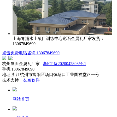
上海青浦水上项目训练中心
彩石金属瓦厂家发货：
13067849690.
点击免费电话咨询:13067849690
杭州屋面金属瓦厂家
浙ICP备2020042893号-1
手机:13067849690
地址:浙江杭州市富阳区场口镇场口工业园神堂路一号
技术支持：
友点软件
网站首页