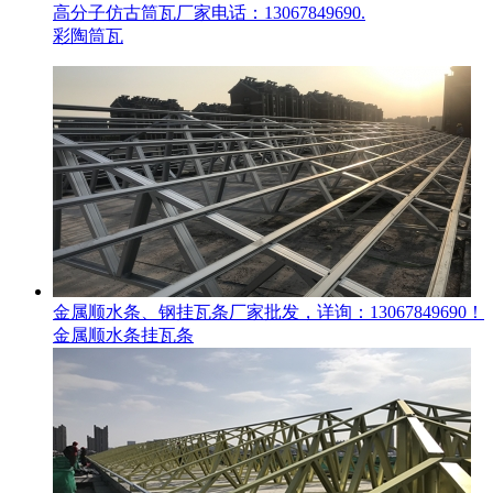
高分子仿古筒瓦厂家电话：13067849690.
彩陶筒瓦
金属顺水条、钢挂瓦条厂家批发，详询：13067849690！
金属顺水条挂瓦条