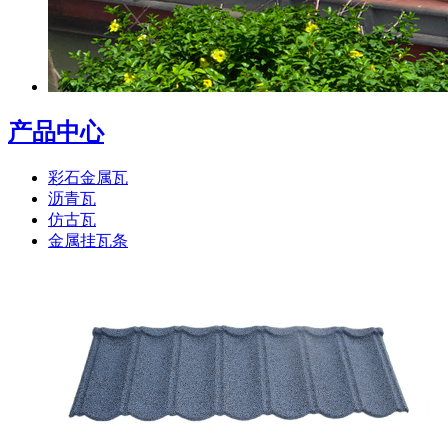
产品中心
彩石金属瓦
沥青瓦
仿古瓦
金属挂瓦条