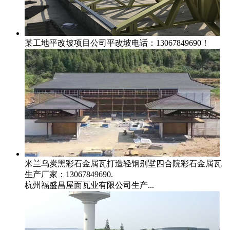
某工地平改坡项目
公司平改坡电话：13067849690！
米兰乌炭黑彩石金属瓦打造轻钢别墅四合院
彩石金属瓦
生产厂家：13067849690.
杭州福盛昌屋面瓦业有限公司生产...