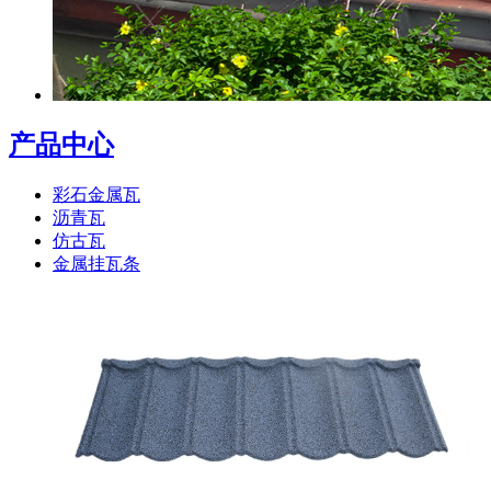
产品中心
彩石金属瓦
沥青瓦
仿古瓦
金属挂瓦条