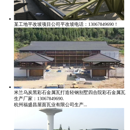
某工地平改坡项目
公司平改坡电话：13067849690！
米兰乌炭黑彩石金属瓦打造轻钢别墅四合院
彩石金属瓦
生产厂家：13067849690.
杭州福盛昌屋面瓦业有限公司生产...