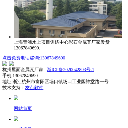
上海青浦水上项目训练中心
彩石金属瓦厂家发货：
13067849690.
点击免费电话咨询:13067849690
杭州屋面金属瓦厂家
浙ICP备2020042893号-1
手机:13067849690
地址:浙江杭州市富阳区场口镇场口工业园神堂路一号
技术支持：
友点软件
网站首页