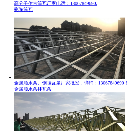
高分子仿古筒瓦厂家电话：13067849690.
彩陶筒瓦
金属顺水条、钢挂瓦条厂家批发，详询：13067849690！
金属顺水条挂瓦条