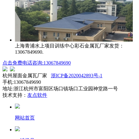
上海青浦水上项目训练中心
彩石金属瓦厂家发货：
13067849690.
点击免费电话咨询:13067849690
杭州屋面金属瓦厂家
浙ICP备2020042893号-1
手机:13067849690
地址:浙江杭州市富阳区场口镇场口工业园神堂路一号
技术支持：
友点软件
网站首页