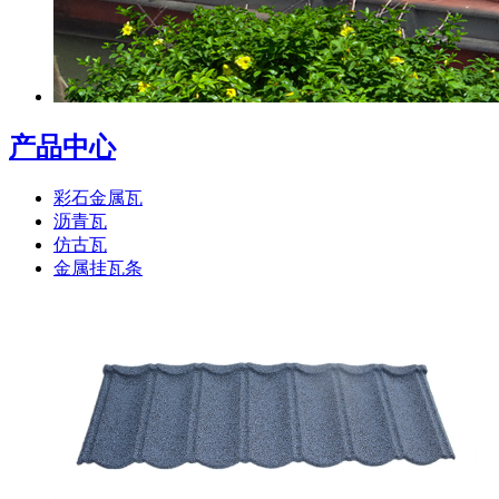
产品中心
彩石金属瓦
沥青瓦
仿古瓦
金属挂瓦条