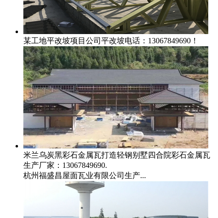
某工地平改坡项目
公司平改坡电话：13067849690！
米兰乌炭黑彩石金属瓦打造轻钢别墅四合院
彩石金属瓦
生产厂家：13067849690.
杭州福盛昌屋面瓦业有限公司生产...