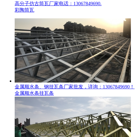
高分子仿古筒瓦厂家电话：13067849690.
彩陶筒瓦
金属顺水条、钢挂瓦条厂家批发，详询：13067849690！
金属顺水条挂瓦条