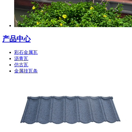
产品中心
彩石金属瓦
沥青瓦
仿古瓦
金属挂瓦条