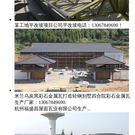
某工地平改坡项目
公司平改坡电话：13067849690！
米兰乌炭黑彩石金属瓦打造轻钢别墅四合院
彩石金属瓦
生产厂家：13067849690.
杭州福盛昌屋面瓦业有限公司生产...