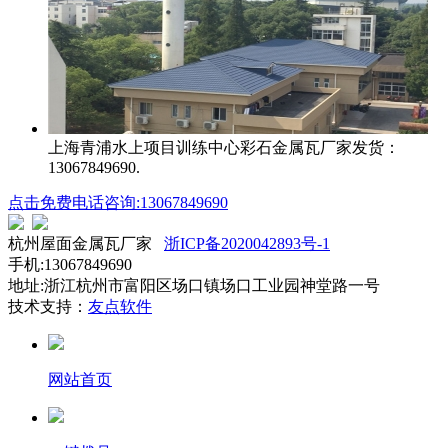
上海青浦水上项目训练中心
彩石金属瓦厂家发货：
13067849690.
点击免费电话咨询:13067849690
杭州屋面金属瓦厂家
浙ICP备2020042893号-1
手机:13067849690
地址:浙江杭州市富阳区场口镇场口工业园神堂路一号
技术支持：
友点软件
网站首页