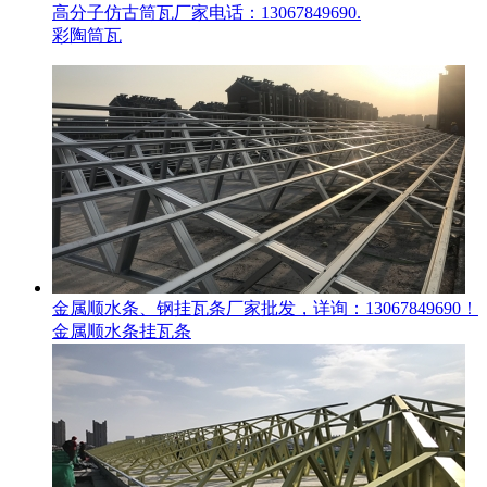
高分子仿古筒瓦厂家电话：13067849690.
彩陶筒瓦
金属顺水条、钢挂瓦条厂家批发，详询：13067849690！
金属顺水条挂瓦条