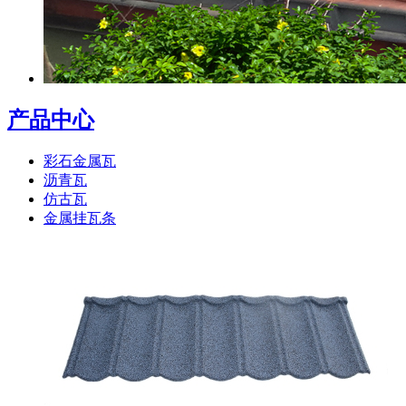
产品中心
彩石金属瓦
沥青瓦
仿古瓦
金属挂瓦条