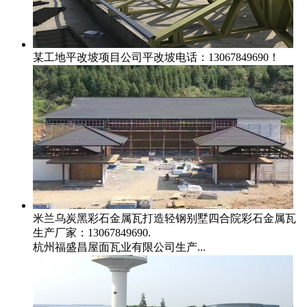
某工地平改坡项目
公司平改坡电话：13067849690！
米兰乌炭黑彩石金属瓦打造轻钢别墅四合院
彩石金属瓦
生产厂家：13067849690.
杭州福盛昌屋面瓦业有限公司生产...