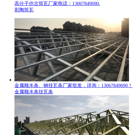
高分子仿古筒瓦厂家电话：13067849690.
彩陶筒瓦
金属顺水条、钢挂瓦条厂家批发，详询：13067849690！
金属顺水条挂瓦条