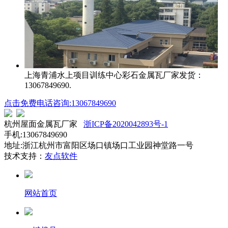
上海青浦水上项目训练中心
彩石金属瓦厂家发货：
13067849690.
点击免费电话咨询:13067849690
杭州屋面金属瓦厂家
浙ICP备2020042893号-1
手机:13067849690
地址:浙江杭州市富阳区场口镇场口工业园神堂路一号
技术支持：
友点软件
网站首页